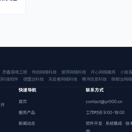
彦鑫弱电工程
伟创网络科技
灏萍网络科技
开心网络服务
小旭
阳科技软件
德盟达科技
天启者网络科技
尊鸿信息科技
槟郁汝网络
快速导航
联系方式
首页
contact@yr000.cn
件开
服务产品
工作时间 9:00-18:00
新闻动态
软件开发 · 系统集成 · 技
询