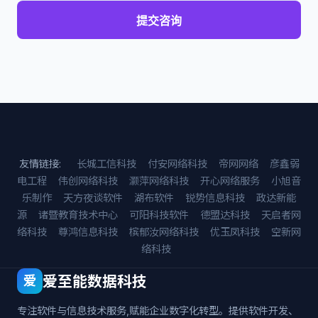
提交咨询
友情链接:
长城工信科技
付安网络科技
帝网网络
彦鑫弱
电工程
伟创网络科技
灏萍网络科技
开心网络服务
小旭音
乐制作
天方夜谈软件
湖布软件
锐势信息科技
政达新能
源
诸暨教育技术中心
可阳科技软件
德盟达科技
天启者网
络科技
尊鸿信息科技
槟郁汝网络科技
优玉凤科技
空新网
络科技
爱至能数据科技
爱
专注软件与信息技术服务,赋能企业数字化转型。提供软件开发、